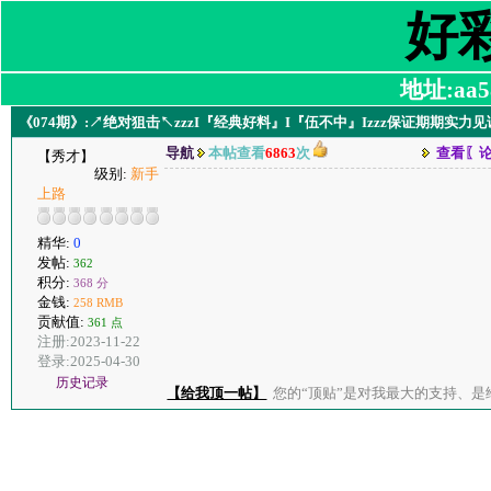
好
地址:aa58
《074期》:↗绝对狙击↖zzzI『经典好料』I『伍不中』Izzz保证期期实
导航
本帖查看
6863
次
查看〖
【秀才】
级别:
新手
上路
精华:
0
发帖:
362
积分:
368 分
金钱:
258 RMB
贡献值:
361 点
注册:2023-11-22
登录:2025-04-30
历史记录
【给我顶一帖】
您的“顶贴”是对我最大的支持、是给了我