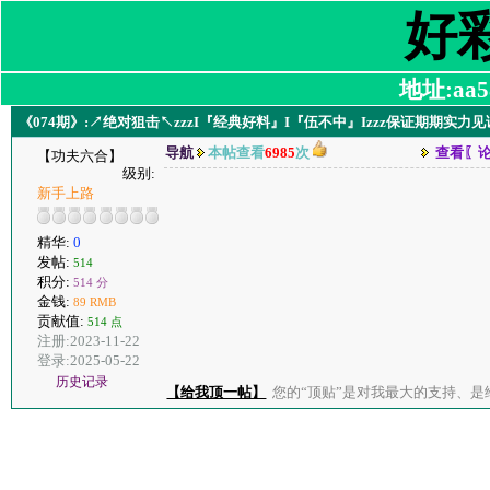
好
地址:aa58
《074期》:↗绝对狙击↖zzzI『经典好料』I『伍不中』Izzz保证期期实
导航
本帖查看
6985
次
查看〖
【功夫六合】
级别:
新手上路
精华:
0
发帖:
514
积分:
514 分
金钱:
89 RMB
贡献值:
514 点
注册:2023-11-22
登录:2025-05-22
历史记录
【给我顶一帖】
您的“顶贴”是对我最大的支持、是给了我