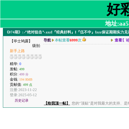
好
地址:aa58
《074期》:↗绝对狙击↖zzzI『经典好料』I『伍不中』Izzz保证期期实
导航
本帖查看
6999
次
查看〖
【毕士鸠露】
级别:
新手上路
精华:
0
发帖:
499
积分:
499 分
金钱:
194 RMB
贡献值:
499 点
注册:2023-11-22
登录:2025-05-12
历史记录
【给我顶一帖】
您的“顶贴”是对我最大的支持、是给了我