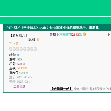
↗074期↗《平淡如水》≤≮杀 2 头≯≥准准准 保你横财就手、赢赢赢
导航
本帖查看
2143
次
【腊月初八】
级别:
新
手上路
精华:
0
发帖:
565
积分:
670 分
金钱:
92 RMB
贡献值:
550 点
注册:2023-11-22
登录:2025-02-14
历史记录
【给我顶一帖】
您的“顶贴”是对我最大的支持