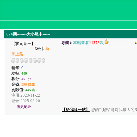
074期--------大小尾中------
导航
本帖查看
11278
次
【状元肖王】
级别:
新
手上路
精华:
0
发帖:
446
积分:
451 分
金钱:
396 RMB
贡献值:
445 点
注册:2023-11-22
登录:2025-03-20
历史记录
【给我顶一帖】
您的“顶贴”是对我最大的支持