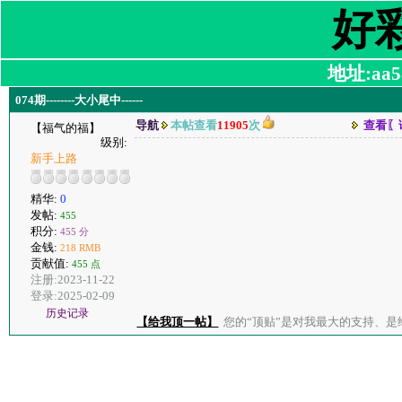
好
地址:aa58
074期--------大小尾中------
导航
本帖查看
11905
次
查看〖
【福气的福】
级别:
新手上路
精华:
0
发帖:
455
积分:
455 分
金钱:
218 RMB
贡献值:
455 点
注册:2023-11-22
登录:2025-02-09
历史记录
【给我顶一帖】
您的“顶贴”是对我最大的支持、是给了我