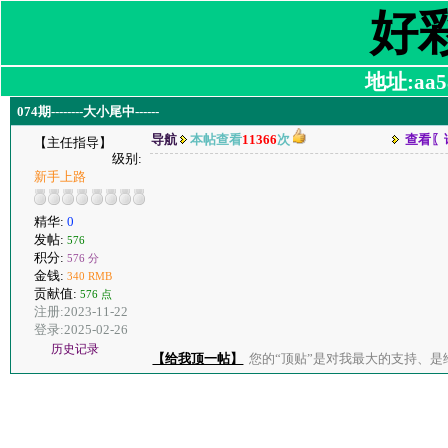
好
地址:aa58
074期--------大小尾中------
导航
本帖查看
11366
次
查看〖
【主任指导】
级别:
新手上路
精华:
0
发帖:
576
积分:
576 分
金钱:
340 RMB
贡献值:
576 点
注册:2023-11-22
登录:2025-02-26
历史记录
【给我顶一帖】
您的“顶贴”是对我最大的支持、是给了我