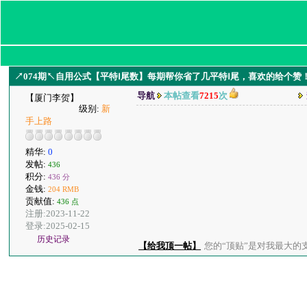
↗074期↖自用公式【平特Ⅰ尾数】每期帮你省了几平特Ⅰ尾，喜欢的给个赞
导航
本帖查看
7215
次
【厦门李贺】
级别:
新
手上路
精华:
0
发帖:
436
积分:
436 分
金钱:
204 RMB
贡献值:
436 点
注册:2023-11-22
登录:2025-02-15
历史记录
【给我顶一帖】
您的“顶贴”是对我最大的支持