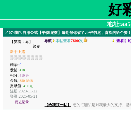
好
地址:aa58
↗074期↖自用公式【平特Ⅰ尾数】每期帮你省了几平特Ⅰ尾，喜欢的给个赞
导航
本帖查看
7600
次
查看〖
【笑看世界】
级别:
新手上路
精华:
0
发帖:
410
积分:
410 分
金钱:
350 RMB
贡献值:
410 点
注册:2023-11-22
登录:2025-05-21
历史记录
【给我顶一帖】
您的“顶贴”是对我最大的支持、是给了我