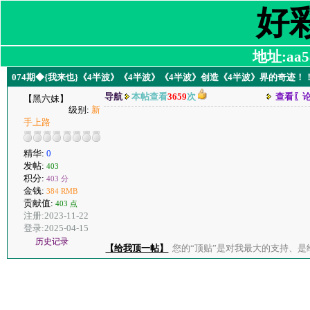
好
地址:aa58
074期◆{我来也}《4半波》《4半波》《4半波》创造《4半波》界的奇迹！
导航
本帖查看
3659
次
查看〖
【黑六妹】
级别:
新
手上路
精华:
0
发帖:
403
积分:
403 分
金钱:
384 RMB
贡献值:
403 点
注册:2023-11-22
登录:2025-04-15
历史记录
【给我顶一帖】
您的“顶贴”是对我最大的支持、是给了我