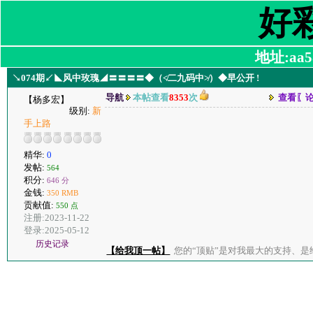
好
地址:aa58
↘074期↙◣风中玫瑰◢〓〓〓〓◆（≮二九码中≯）◆早公开 !
导航
本帖查看
8353
次
查看〖
【杨多宏】
级别:
新
手上路
精华:
0
发帖:
564
积分:
646 分
金钱:
350 RMB
贡献值:
550 点
注册:2023-11-22
登录:2025-05-12
历史记录
【给我顶一帖】
您的“顶贴”是对我最大的支持、是给了我