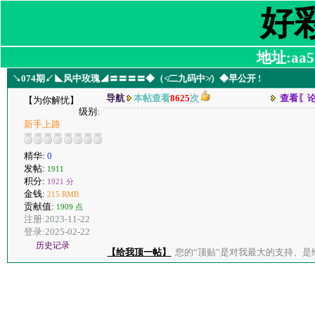
好
地址:aa58
↘074期↙◣风中玫瑰◢〓〓〓〓◆（≮二九码中≯）◆早公开 !
导航
本帖查看
8625
次
查看〖
【为你解忧】
级别:
新手上路
精华:
0
发帖:
1911
积分:
1921 分
金钱:
215 RMB
贡献值:
1909 点
注册:2023-11-22
登录:2025-02-22
历史记录
【给我顶一帖】
您的“顶贴”是对我最大的支持、是给了我