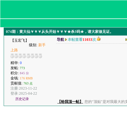
074期：黄大仙￥￥￥从头开始￥￥￥★杀3码★，请大家做见证。
导航
本帖查看
11033
次
【玉宏飞】
级别:
新手
上路
精华:
0
发帖:
773
积分:
845 分
金钱:
176 RMB
贡献值:
763 点
注册:2023-11-22
登录:2025-04-22
历史记录
【给我顶一帖】
您的“顶贴”是对我最大的支持