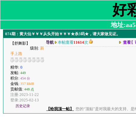
好
地址:aa58
074期：黄大仙￥￥￥从头开始￥￥￥★杀3码★，请大家做见证。
导航
本帖查看
11614
次
查看〖
【舒舞影】
级别:
新
手上路
精华:
0
发帖:
449
积分:
454 分
金钱:
357 RMB
贡献值:
448 点
注册:2023-11-22
登录:2025-02-13
历史记录
【给我顶一帖】
您的“顶贴”是对我最大的支持、是给了我