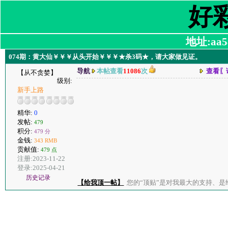
好
地址:aa58
074期：黄大仙￥￥￥从头开始￥￥￥★杀3码★，请大家做见证。
导航
本帖查看
11086
次
查看〖
【从不贪婪】
级别:
新手上路
精华:
0
发帖:
479
积分:
479 分
金钱:
343 RMB
贡献值:
479 点
注册:2023-11-22
登录:2025-04-21
历史记录
【给我顶一帖】
您的“顶贴”是对我最大的支持、是给了我