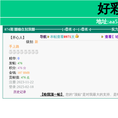
好
地址:aa58
074期 囍稳住别浪囍━━━━━━━━[≮⑧肖≯]━[≮⑧肖≯]━━━━━━
导航
本帖查看
8971
次
查看〖
【开心人】
级别:
新
手上路
精华:
0
发帖:
476
积分:
476 分
金钱:
187 RMB
贡献值:
476 点
注册:2023-11-22
登录:2025-02-18
历史记录
【给我顶一帖】
您的“顶贴”是对我最大的支持、是给了我