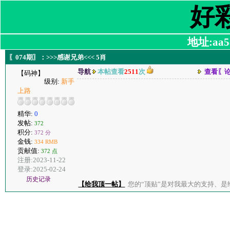
好
地址:aa58
〖074期〗：>>>感谢兄弟<<< 5肖
导航
本帖查看
2511
次
查看〖
【码神】
级别:
新手
上路
精华:
0
发帖:
372
积分:
372 分
金钱:
334 RMB
贡献值:
372 点
注册:2023-11-22
登录:2025-02-24
历史记录
【给我顶一帖】
您的“顶贴”是对我最大的支持、是给了我