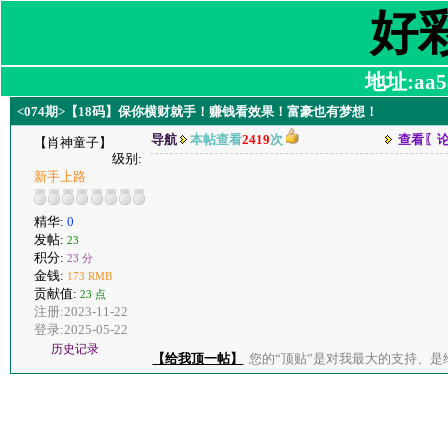
好
地址:aa58
<074期>【18码】保你横财就手！赚钱看效果！富豪也有梦想！
导航
本帖查看
2419
次
查看〖
【肖神童子】
级别:
新手上路
精华:
0
发帖:
23
积分:
23 分
金钱:
173 RMB
贡献值:
23 点
注册:2023-11-22
登录:2025-05-22
历史记录
【给我顶一帖】
您的“顶贴”是对我最大的支持、是给了我