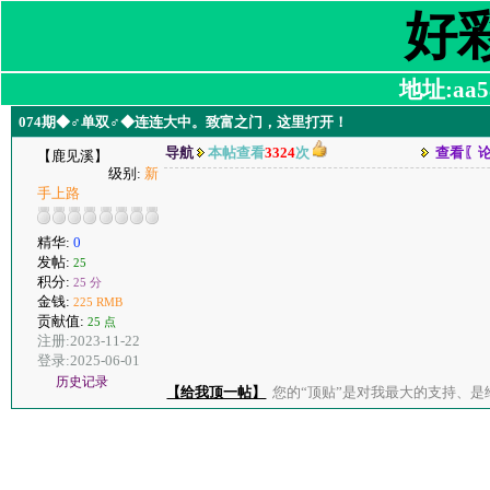
好
地址:aa58
074期◆♂单双♂◆连连大中。致富之门，这里打开！
导航
本帖查看
3324
次
查看〖
【鹿见溪】
级别:
新
手上路
精华:
0
发帖:
25
积分:
25 分
金钱:
225 RMB
贡献值:
25 点
注册:2023-11-22
登录:2025-06-01
历史记录
【给我顶一帖】
您的“顶贴”是对我最大的支持、是给了我