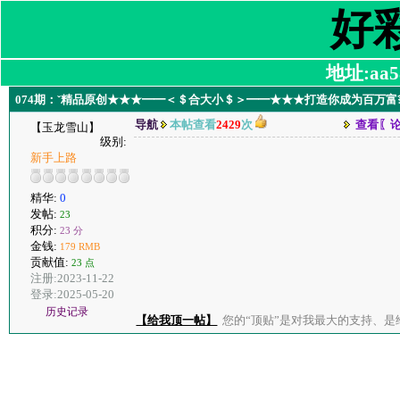
好
地址:aa58
074期：ˇ精品原创★★★━━＜＄合大小＄＞━━★★★打造你成为百万富
导航
本帖查看
2429
次
查看〖
【玉龙雪山】
级别:
新手上路
精华:
0
发帖:
23
积分:
23 分
金钱:
179 RMB
贡献值:
23 点
注册:2023-11-22
登录:2025-05-20
历史记录
【给我顶一帖】
您的“顶贴”是对我最大的支持、是给了我