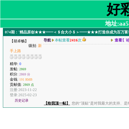
好
地址:aa58
074期：ˇ精品原创★★★━━＜＄合大小＄＞━━★★★打造你成为百万富
导航
本帖查看
2416
次
查看〖
【胡卓畅】
级别:
新
手上路
精华:
0
发帖:
2869
积分:
2869 分
金钱:
191 RMB
贡献值:
2869 点
注册:2023-11-22
登录:2025-02-23
历史记录
【给我顶一帖】
您的“顶贴”是对我最大的支持、是给了我