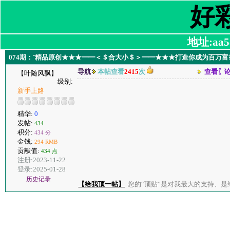
好
地址:aa58
074期：ˇ精品原创★★★━━＜＄合大小＄＞━━★★★打造你成为百万富
导航
本帖查看
2415
次
查看〖
【叶随风飘】
级别:
新手上路
精华:
0
发帖:
434
积分:
434 分
金钱:
294 RMB
贡献值:
434 点
注册:2023-11-22
登录:2025-01-28
历史记录
【给我顶一帖】
您的“顶贴”是对我最大的支持、是给了我