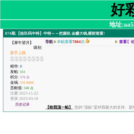
好
地址:aa58
074期.【拾玖码中特】中特～～把握机 会赚大钱,横财致富!
导航
本帖查看
7884
次
查看〖
【犀牛望月】
级别:
新手上路
精华:
0
发帖:
551
积分:
576 分
金钱:
356 RMB
贡献值:
546 点
注册:2023-11-22
登录:2025-03-18
历史记录
【给我顶一帖】
您的“顶贴”是对我最大的支持、是给了我