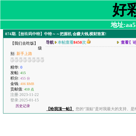
好
地址:aa58
074期.【拾玖码中特】中特～～把握机 会赚大钱,横财致富!
导航
本帖查看
8450
次
查看〖
【我们去吃饭】
级
别:
新手上路
精华:
0
发帖:
415
积分:
455 分
金钱:
406 RMB
贡献值:
410 点
注册:2023-11-22
登录:2025-01-15
历史记录
【给我顶一帖】
您的“顶贴”是对我最大的支持、是给了我