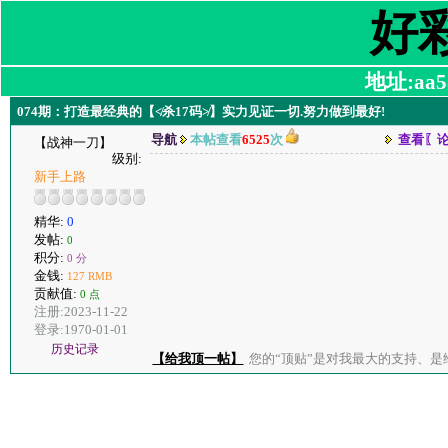
好
地址:aa58
074期：打造最经典的【≮杀17码≯】实力见证一切.努力做到最好!
导航
本帖查看
6525
次
查看〖
【战神一刀】
级别:
新手上路
精华:
0
发帖:
0
积分:
0 分
金钱:
127 RMB
贡献值:
0 点
注册:2023-11-22
登录:1970-01-01
历史记录
【给我顶一帖】
您的“顶贴”是对我最大的支持、是给了我