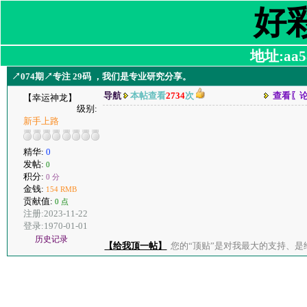
好
地址:aa58
↗074期↗专注 29码 ，我们是专业研究分享。
导航
本帖查看
2734
次
查看〖
【幸运神龙】
级别:
新手上路
精华:
0
发帖:
0
积分:
0 分
金钱:
154 RMB
贡献值:
0 点
注册:2023-11-22
登录:1970-01-01
历史记录
【给我顶一帖】
您的“顶贴”是对我最大的支持、是给了我