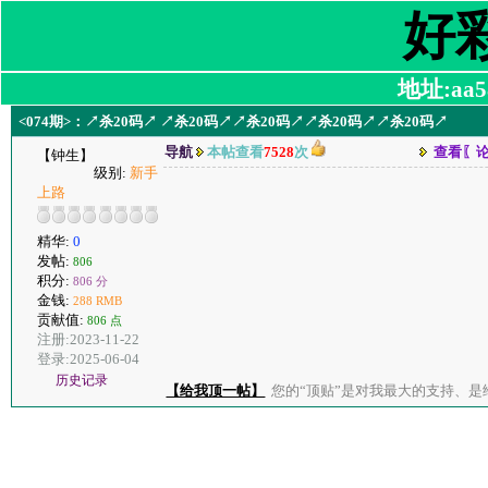
好
地址:aa58
<074期>：↗杀20码↗ ↗杀20码↗↗杀20码↗↗杀20码↗↗杀20码↗
导航
本帖查看
7528
次
查看〖
【钟生】
级别:
新手
上路
精华:
0
发帖:
806
积分:
806 分
金钱:
288 RMB
贡献值:
806 点
注册:2023-11-22
登录:2025-06-04
历史记录
【给我顶一帖】
您的“顶贴”是对我最大的支持、是给了我