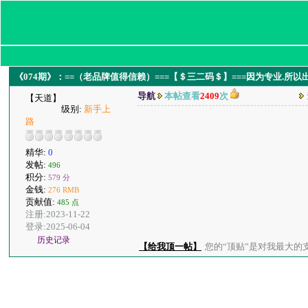
《074期》：==（老品牌值得信赖）===【＄三二码＄】===因为专业.所以
导航
本帖查看
2409
次
【天道】
级别:
新手上
路
精华:
0
发帖:
496
积分:
579 分
金钱:
276 RMB
贡献值:
485 点
注册:2023-11-22
登录:2025-06-04
历史记录
【给我顶一帖】
您的“顶贴”是对我最大的支持