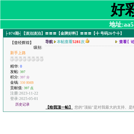
好
地址:aa58
╞ 074期╡【淡泊淡泊】〓〓〓【金牌好料】〓〓〓【╋ 号码26个╋】
导航
本帖查看
5281
次
查看〖
【曾经辉煌】
级别:
新手上路
精华:
0
发帖:
397
积分:
397 分
金钱:
330 RMB
贡献值:
397 点
注册:2023-11-22
登录:2025-05-01
历史记录
【给我顶一帖】
您的“顶贴”是对我最大的支持、是给了我