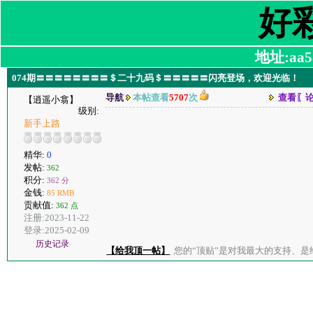
好
地址:aa58
074期〓〓〓〓〓〓〓〓＄二十九码＄〓〓〓〓〓闪亮登场，欢迎光临！
导航
本帖查看
5707
次
查看〖
【逍遥小翕】
级别:
新手上路
精华:
0
发帖:
362
积分:
362 分
金钱:
85 RMB
贡献值:
362 点
注册:2023-11-22
登录:2025-02-09
历史记录
【给我顶一帖】
您的“顶贴”是对我最大的支持、是给了我