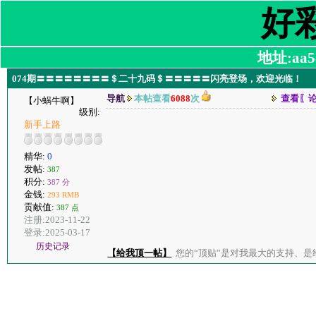
好
地址:aa58
074期〓〓〓〓〓〓〓〓＄二十九码＄〓〓〓〓〓闪亮登场，欢迎光临！
导航
本帖查看
6088
次
查看〖
【小蜗牛啊】
级别:
新手上路
精华:
0
发帖:
387
积分:
387 分
金钱:
293 RMB
贡献值:
387 点
注册:2023-11-22
登录:2025-03-17
历史记录
【给我顶一帖】
您的“顶贴”是对我最大的支持、是给了我