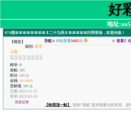
好
地址:aa58
074期〓〓〓〓〓〓〓〓＄二十九码＄〓〓〓〓〓闪亮登场，欢迎光临！
导航
本帖查看
5685
次
查看〖
【顺意】
级别:
新手
上路
精华:
0
发帖:
585
积分:
585 分
金钱:
493 RMB
贡献值:
585 点
注册:2023-11-22
登录:2025-03-19
历史记录
【给我顶一帖】
您的“顶贴”是对我最大的支持、是给了我