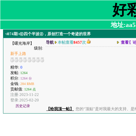
好
地址:aa58
≮074期≯㊣四个半波㊣，原创打造一个奇迹的世界
导航
本帖查看
8457
次
查看〖
【曙光海岸】
级别:
新手上路
精华:
0
发帖:
1264
积分:
1264 分
金钱:
284 RMB
贡献值:
1264 点
注册:2023-11-22
登录:2025-02-20
历史记录
【给我顶一帖】
您的“顶贴”是对我最大的支持、是给了我