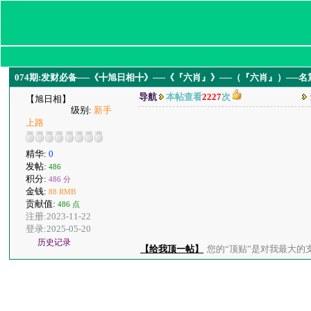
074期:发财必备──《╋旭日相╋》──《『六肖』》──（『六肖』）──
导航
本帖查看
2227
次
【旭日相】
级别:
新手
上路
精华:
0
发帖:
486
积分:
486 分
金钱:
88 RMB
贡献值:
486 点
注册:2023-11-22
登录:2025-05-20
历史记录
【给我顶一帖】
您的“顶贴”是对我最大的支持