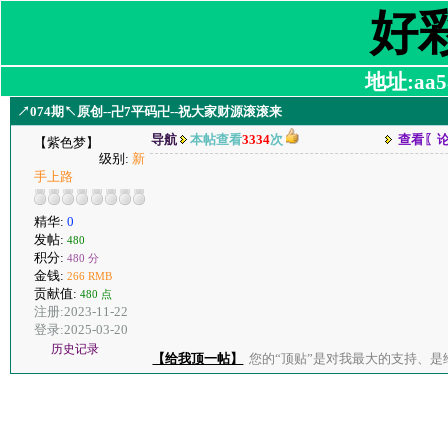
好
地址:aa58
↗074期↖原创--卍7平码卍--祝大家财源滚滚来
导航
本帖查看
3334
次
查看〖
【紫色梦】
级别:
新
手上路
精华:
0
发帖:
480
积分:
480 分
金钱:
266 RMB
贡献值:
480 点
注册:2023-11-22
登录:2025-03-20
历史记录
【给我顶一帖】
您的“顶贴”是对我最大的支持、是给了我