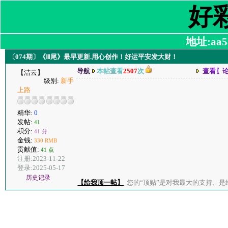
好
地址:aa58
〔074期〕《Ⅲ尾》最早更新.用心创作！好运平安发大财！
导航
本帖查看
2507
次
查看〖
【洁云】
级别:
新手
上路
精华:
0
发帖:
41
积分:
41 分
金钱:
330 RMB
贡献值:
41 点
注册:2023-11-22
登录:2025-05-17
历史记录
【给我顶一帖】
您的“顶贴”是对我最大的支持、是给了我