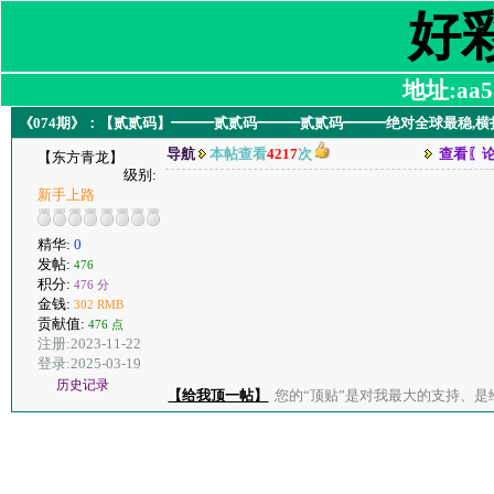
好
地址:aa58
《074期》：【贰贰码】━━━贰贰码━━━贰贰码━━━绝对全球最稳,
导航
本帖查看
4217
次
查看〖
【东方青龙】
级别:
新手上路
精华:
0
发帖:
476
积分:
476 分
金钱:
302 RMB
贡献值:
476 点
注册:2023-11-22
登录:2025-03-19
历史记录
【给我顶一帖】
您的“顶贴”是对我最大的支持、是给了我