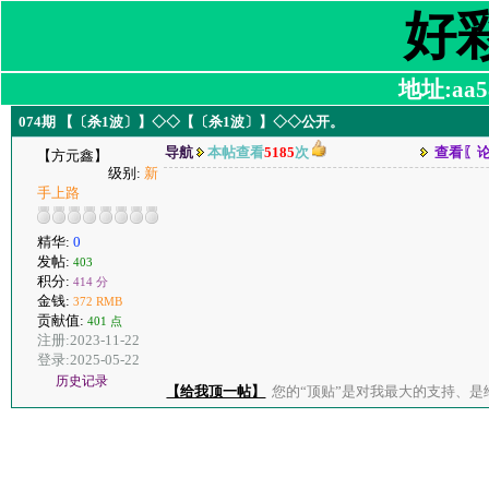
好
地址:aa58
074期 【〔杀1波〕】◇◇【〔杀1波〕】◇◇公开。
导航
本帖查看
5185
次
查看〖
【方元鑫】
级别:
新
手上路
精华:
0
发帖:
403
积分:
414 分
金钱:
372 RMB
贡献值:
401 点
注册:2023-11-22
登录:2025-05-22
历史记录
【给我顶一帖】
您的“顶贴”是对我最大的支持、是给了我