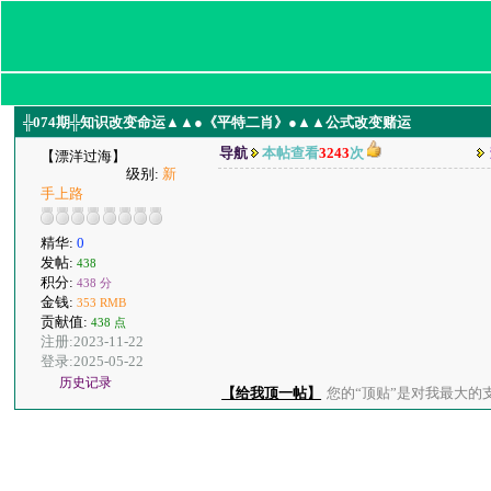
╬074期╬知识改变命运▲▲●《平特二肖》●▲▲公式改变赌运
导航
本帖查看
3243
次
【漂洋过海】
级别:
新
手上路
精华:
0
发帖:
438
积分:
438 分
金钱:
353 RMB
贡献值:
438 点
注册:2023-11-22
登录:2025-05-22
历史记录
【给我顶一帖】
您的“顶贴”是对我最大的支持