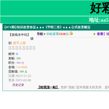
好
地址:aa58
╬074期╬知识改变命运▲▲●《平特二肖》●▲▲公式改变赌运
导航
本帖查看
3328
次
查看〖
【游戏水中玩】
级
别:
新手上路
精华:
0
发帖:
399
积分:
399 分
金钱:
154 RMB
贡献值:
399 点
注册:2023-11-22
登录:2025-02-06
历史记录
【给我顶一帖】
您的“顶贴”是对我最大的支持、是给了我