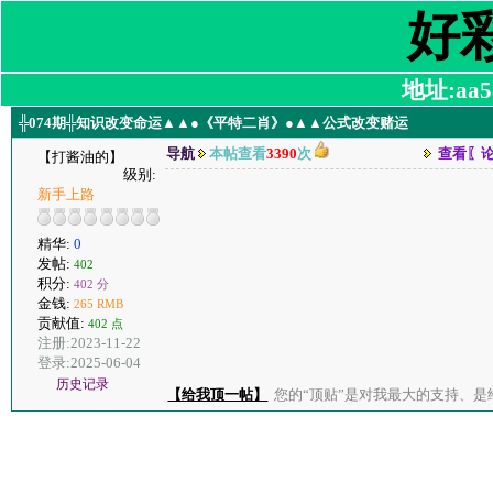
好
地址:aa58
╬074期╬知识改变命运▲▲●《平特二肖》●▲▲公式改变赌运
导航
本帖查看
3390
次
查看〖
【打酱油的】
级别:
新手上路
精华:
0
发帖:
402
积分:
402 分
金钱:
265 RMB
贡献值:
402 点
注册:2023-11-22
登录:2025-06-04
历史记录
【给我顶一帖】
您的“顶贴”是对我最大的支持、是给了我