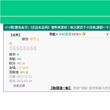
074期{紫色金方}《左边右边码》资料来宠你！给大家定个小目标,跟踪一个月
导航
本帖查看
1970
次
【雄鹰】
级别:
新手上
路
精华:
0
发帖:
465
积分:
465 分
金钱:
119 RMB
贡献值:
465 点
注册:2023-11-22
登录:2025-05-20
历史记录
【给我顶一帖】
您的“顶贴”是对我最大的支持