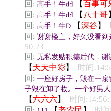
回:
【
百事可
高手！牛dd
回:
【
八十哥
高手！牛dd
回:
【
深谷
】
高手！牛D
回:
谢谢楼主，好久没看到
50:23
回:
无私发贴积德后代，谢
【
天天中彩
】
时间:14:5
回:
一座好房子，毁在一扇
子毁在卸了妆。一个好男人
【
六六六
】
时间:14:56:
回:
【
老农民
】
时间:
111