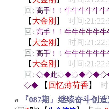
回:
高手！！牛牛牛牛牛牛牛牛牛牛
【
大金刚
】
时间:21:22:
回:
高手！！牛牛牛牛牛牛牛牛牛牛
【
大金刚
】
时间:21:22:
回:
高手！！牛牛牛牛牛牛牛牛牛牛
【
大金刚
】
时间:21:22:
回:
◇◆此◇◆◇◆◇◆◇
【
回忆薄荷香
】
时间
◇◆
『087期』继续奋斗创造