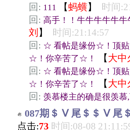
回:
【
蚂蟥
】
时间:21
111
回:
高手！！牛牛牛牛牛牛牛牛牛d
刘
】
时间:21:14:57
回:
☆ 看帖是缘份☆！顶
【
大中
☆！你辛苦了☆！
回:
☆ 看帖是缘份☆！顶
【
大中
☆！你辛苦了☆！
回:
羡慕楼主的确是很羡慕
087期＄ Ⅴ 尾＄＄ Ⅴ 尾
点击:
73
时间:08-08 21:11:5