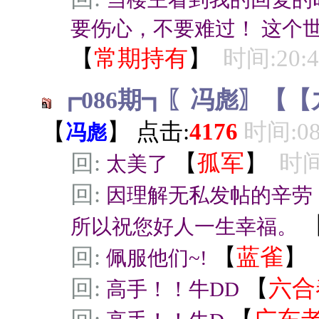
要伤心，不要难过！ 这个
【
常期持有
】
时间:20:4
┏086期┓〖冯彪〗【
【
】
点击:
4176
时间:08-
冯彪
回:
【
孤军
】
时间:
太美了
回:
因理解无私发帖的辛劳
所以祝您好人一生幸福。
回:
【
蓝雀
】
佩服他们~!
回:
【
六合
高手！！牛DD