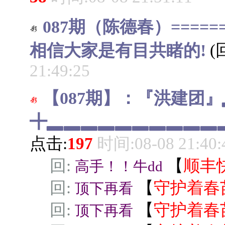
087期（陈德春）====
相信大家是有目共睹的!
(
21:49:25
【087期】：『洪建团
╋▂▂▂▂▂▂▂▂▂▂
点击:
197
时间:08-08 21:40:
回:
【
顺丰
高手！！牛dd
回:
【
守护着春
顶下再看
回:
【
守护着春
顶下再看