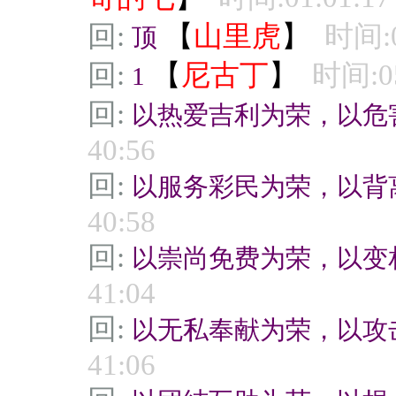
回:
【
山里虎
】
时间:0
顶
回:
【
尼古丁
】
时间:05
1
回:
以热爱吉利为荣，以危
40:56
回:
以服务彩民为荣，以背
40:58
回:
以崇尚免费为荣，以变
41:04
回:
以无私奉献为荣，以攻
41:06