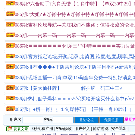
086期:?六合助手?六肖无错【１肖中特】【单双30中29
086期:?大姐?★①肖中特★①肖中特★①肖中特★①
086期:吉利论坛导航---关注我们不迷路；值得收藏的论坛。
086期:━━内幕一码━━内幕一码━━内幕一码━━内
086期:〓〓〓〓〓〓〓/同乐三码中特〓〓〓〓〓实力
086期:官方指定论坛,开奖,记录,走势图,跨度,热度,频率,
086期:推荐◆◆◆●正版吉利论坛●正版平肖平码●新吉利
086期:现场直播━四肖|单双|11码|全年免费━特别好消息
086期:【黄大仙挂牌】━━━━解挂牌一码三中三√━
086期:热门贴子爆料＝＝＝√√√(买啥开啥买什么都中)
086期:〖●解一肖〗〖１句爆特码〗【平特一肖100%
用户名:
密码:
星期
3秒免费注册
|
密码修改
|
用户登入
|
简洁游览
|
安全退出
|