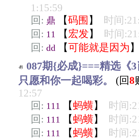
1:15:59
回:
【
码围
】
时间:21:
鼎
回:
【
宏发
】
时间:21:
11
回:
【
可能就是因为
dd
087期{必成}===精选《
只愿和你一起喝彩。
(回
8
12:57
回:
【
蚂蟥
】
时间:21
111
回:
【
蚂蟥
】
时间:21
111
回:
【
蚂蟥
】
时间:21
111