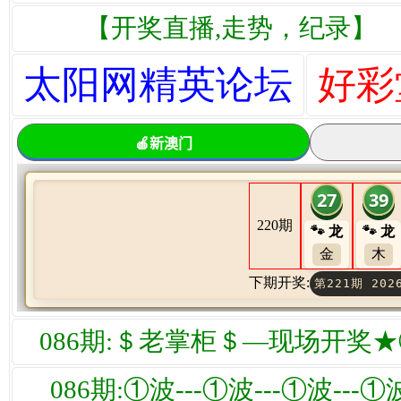
【开奖直播,走势，纪录】
太阳网精英论坛
好彩
086期:＄老掌柜＄—现场开奖
086期:①波---①波---①波-