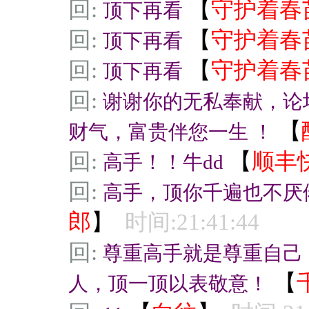
回:
【
守护着春
顶下再看
回:
【
守护着春
顶下再看
回:
【
守护着春
顶下再看
回:
谢谢你的无私奉献，论
【
财气，富贵伴您一生 ！
回:
【
顺丰
高手！！牛dd
回:
高手，顶你千遍也不厌
郎
】
时间:21:41:44
回:
尊重高手就是尊重自己
【
人，顶一顶以表敬意！