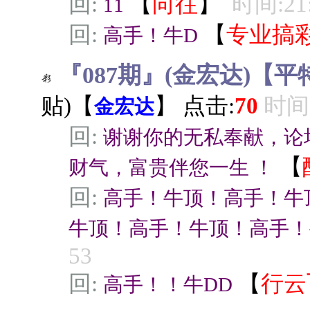
回:
【
向往
】
时间:21:
11
回:
【
专业搞
高手！牛D
『087期』(金宏达)
贴)
【
】
点击:
70
时间:0
金宏达
回:
谢谢你的无私奉献，论
【
财气，富贵伴您一生 ！
回:
高手！牛顶！高手！牛
牛顶！高手！牛顶！高手！
53
回:
【
行云
高手！！牛DD