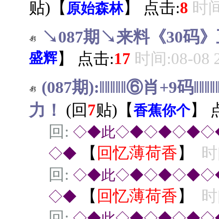
贴)
【
】
点击:
8
时间:
原始森林
↘087期↘来料《30码
盛辉
】
点击:
17
时间:08-08 2
(087期):‖‖‖‖‖⑥肖+
力！
(回
7
贴)
【
】
香蕉你个
回:
◇◆此◇◆◇◆◇◆◇
【
回忆薄荷香
】
时间
◇◆
回:
◇◆此◇◆◇◆◇◆◇
【
回忆薄荷香
】
时间
◇◆
回:
◇◆此◇◆◇◆◇◆◇