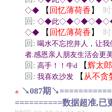
【
回忆薄荷香
】
时间
◇◆
回:
◇◆此◇◆◇◆◇◆◇
【
回忆薄荷香
】
时间
◇◆
回:
喝水不忘挖井人，让我
者.感恩亲人朋友生活会更美
回:
【
辉太
高手！！牛d
回:
【
从不贪
我喜欢沙发
↘087期↘==========
==========数据超准,已