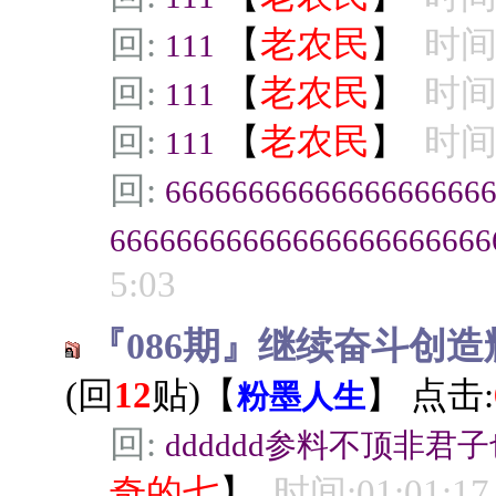
回:
【
老农民
】
时间:
111
回:
【
老农民
】
时间:
111
回:
【
老农民
】
时间:
111
回:
6666666666666666666
66666666666666666666666
5:03
『086期』继续奋斗创造辉
(回
12
贴)
【
】
点击:
粉墨人生
回:
dddddd参料不顶非君子
奇的七
】
时间:01:01:17