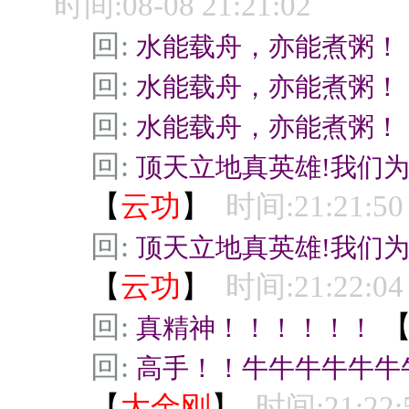
时间:08-08 21:21:02
回:
水能载舟，亦能煮粥！
回:
水能载舟，亦能煮粥！
回:
水能载舟，亦能煮粥！
回:
顶天立地真英雄!我们为
【
云功
】
时间:21:21:50
回:
顶天立地真英雄!我们为
【
云功
】
时间:21:22:04
回:
真精神！！！！！！
回:
高手！！牛牛牛牛牛牛牛牛牛牛
【
大金刚
】
时间:21:22: